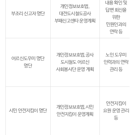
내용 확인 및
개인정보보호법,
답변 회신을
부조리 신고자 명단
대전도시철도공사
위한
부패신고센타 운영계획
민원인과의
연락 등
개인정보보호법,공사
노인 도우미
어르신도우미 명단
도시철도 어르신
인력과의 연락
명단
사회봉사단 운영 계획
관리 등
안전지킴이
개인정보보호법,시민
시민 안전지킴이 명단
요원 운영 관리
안전지킴이 운영계획
등