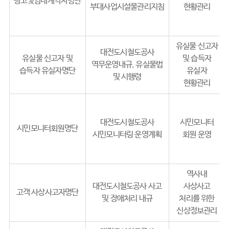
광고및임대계약자명단
부대사업시설물관리지침
현황관리
유실물 신고자
대전도시철도공사
유실물 신고자 및
및 습득자
역무운영내규, 유실물법
습득자 유실자명단
유실자
및 시행령
현황관리
대전도시철도공사
시민모니터
시민모니터회원명단
시민모니터링 운영계획
회원 운영
역사내
대전도시철도공사 사고
사상사고
고객 사상사고자명단
및 장애처리 내규
처리를 위한
신상정보관리