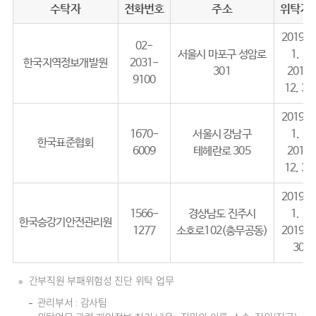
수탁자
전화번호
주소
위탁기
2019. 2
02-
서울시 마포구 성암로
1. ~
한국지역정보개발원
2031-
301
2019.
9100
12. 31.
2019. 3
1670-
서울시 강남구
1. ~
한국표준협회
6009
테헤란로 305
2018.
12. 31.
2019. 4
1566-
경상남도 진주시
1. ~
한국승강기안전관리원
1277
소호로102(충무공동)
2019. 4
30.
간부직원 부패위험성 진단 위탁 업무
관리부서 : 감사팀