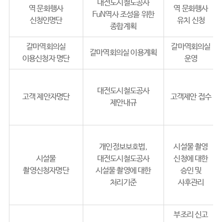
대전도시철도공사
역 문화행사
역 문화행사
FuN역사 조성을 위한
신청인명단
유치 신청
종합계획
갈마역회의실
갈마역회의실
갈마역회의실 이용계획
이용신청자 명단
운영
대전도시철도공사
고객 제안자명단
고객제안 접수
제안내규
개인정보보호법,
시설물 촬영
시설물
대전도시철도공사
신청에 대한
촬영신청자명단
시설물 촬영에 대한
승인 및
처리기준
사후관리
부조리 신고