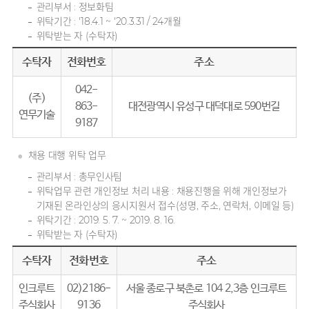
관리부서 : 정보화팀
위탁기간 : '18.4.1 ~ '20.3.31 / 24개월
위탁받는 자 (수탁자)
수탁자
전화번호
주소
042-
(주)
863-
대전광역시 유성구 대덕대로 590번길
연무기술
9187
채용 대행 위탁 업무
관리부서 : 총무인사팀
위탁업무 관련 개인정보 처리 내용 : 채용진행을 위해 개인정보가
기재된 온라인상의 응시지원서 접수(성명, 주소, 연락처, 이메일 등)
위탁기간 : 2019. 5. 7. ~ 2019. 8. 16.
위탁받는 자 (수탁자)
수탁자
전화번호
주소
인크루트
02)2186-
서울 종로구 북촌로 104 2,3층 인크루트
주식회사
9136
주식회사