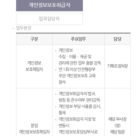
개인정보보호취급자
업무담당자
업무분장
구분
주요임무
담당
개인정보
수집ㆍ이용ㆍ제공 및
개인정보
관리에 관한 업무 총괄 감독
기획조정처장
보호책임자
연 1회 이상 안전행정부
주관 개인정보보호 교육
참석
개인정보취급자의 법규,
방침 등 준수여부 관리감독
개인정보 부당 사용을 감시,
통제
개인정보취급자 지정 및
해당 부서장
분임
변동시
(정)
개인정보보호책임자
개인정보보호담당부서로
해당 팀장