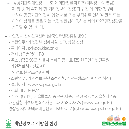
"공공기관의개인정보보호"에의한법률 제12조(처리정보의 열람)
제1항 및 제14조 제1항(처리정보의 정정)의 규정 에 의한 청구에
대하여 공공기관의 장이 행한 처분 또는 부작위로 인하여 권리 또는
이익이 침해를 받은 자는 행정심판법이 정하는 바에 따??행정심판을
청구할 수 있습니다.
개인정보 침해신고센터 (한국인터넷진흥원 운영)
소관업무 : 개인정보 침해사실 신고, 상담 신청
홈페이지 : privacy.kisa.or.kr
전화 : (국번없이) 118
주소 : (138-950) 서울시 송파구 중대로 135 한국인터넷진흥원
개인정보침해신고센터
개인정보 분쟁조정위원회
소관업무 : 개인정보 분쟁조정신청, 집단분쟁조정 (민사적 해결)
홈페이지 : www.kopico.go.kr
전화 : 1833-6972
주소 : (03171) 서울특별시 종로구 세종대로 209 정부서울청사 4층
대검찰청 사이버범죄수사단 : 02-3480-3573 (www.spo.go.kr)
경찰청 사이버테러대응센터 : 1566-0112 (cyberbureau.police.go.kr)
개인정보 처리방침 변경