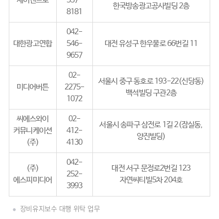
제이엔프로
537-
한국방송광고공사빌딩 2층
8181
042-
대한광고연합
546-
대전 유성구 한우물로 66번길 11
9657
02-
서울시 중구 동호로 193-22(신당동)
미디어버튼
2275-
백석빌딩 구관2층
1072
씨에스와이
02-
서울시 송파구 삼전로 1길 2(잠실동,
커뮤니케이션
412-
양진빌딩)
(주)
4130
042-
(주)
대전 서구 문정로2번길 123
252-
에스피미디어
자연씨티빌5차 204호
3993
장비유지보수 대행 위탁 업무