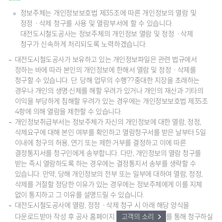
정보주체는 개인정보보호법 제35조에 따른 개인정보의 열람 및
정정ㆍ삭제 청구를 사용 및 열람부서에 할 수 있습니다.
대전도시철도공사는 정보주체의 개인정보 열람 및 정정ㆍ삭제
청구가 신속하게 처리되도록 노력하겠습니다.
대전도시철도공사가 보유하고 있는 개인정보파일은 관련 법규에서
정하는 바에 따라 본인의 개인정보에 한해서 열람 및 정정ㆍ삭제를
청구할 수 있습니다. 단. 당해 업무의 수행??중대한 지장을 초래하는
경우나 개인의 생명·신체를 해할 우려가 있거나 개인의 재산과 기타의
이익을 부당하게 침해할 우려가 있는 경우에는 개인정보보호법 제35조
4항에 의해 열람을 제한할 수 있습니다.
개인정보취급부서는 정보주체가 자신의 개인정보에 대한 열람, 정정,
삭제요구에 대해 본인 여부를 확인하고 열람청구서를 받은 날부터 5일
이내에 청구의 허용, 연기 또는 제한·거부를 결정하고 이에 따른
결정통지서를 청구인에게 송부합니다. 다만, 개인정보의 열람 청구를
받는 즉시 열람하도록 하는 경우에는 결정통지서 송부를 생략할 수
있습니다. 만약, 당해 개인정보의 전부 또는 일부에 대하여 열람, 정정,
삭제를 거절할 정당한 이유가 있는 경우에는 정보주체에게 이를 지체
없이 통지하고 그 이유를 설명드릴 수 있습니다.
대전도시철도공사에 열람, 정정ㆍ삭제 청구 시 아래 해당 양식을
다운로드받아 작성 후 공사 홈페이지
고객의 소리
를 통해 청구하실