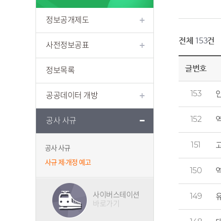
정보공개제도
전체
건
153
사전정보공표
글번호
정보목록
153
공공데이터 개방
152
공사 사규
151
공사 사규
사규 제·개정 예고
150
사이버스테이션
149
바로가기