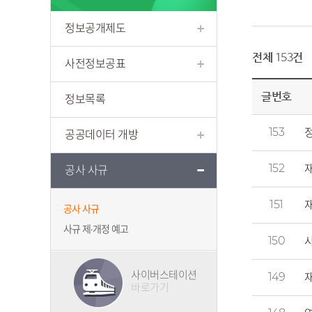
정보공개제도
전체
건
153
사전정보공표
글번호
정보목록
153
공공데이터 개방
152
공사 사규
151
공사 사규
사규 제·개정 예고
150
사이버스테이션
149
바로가기