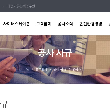
대전교통문화연수원
사이버스테이션
고객참여
공사소식
안전환경경영
공사 사규
정보공개
공사 사규
공사 사규
사규