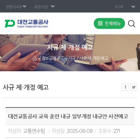
전체메뉴
사규 제·개정 예고
정보공개
공사 사규
사규 제·개정 예고
사규 제·개정 예고
대전교통공사 교육 훈련 내규 일부개정 내규안 사전예고
작성자
교통연수팀
작성일
2025-08-08
조회수
271