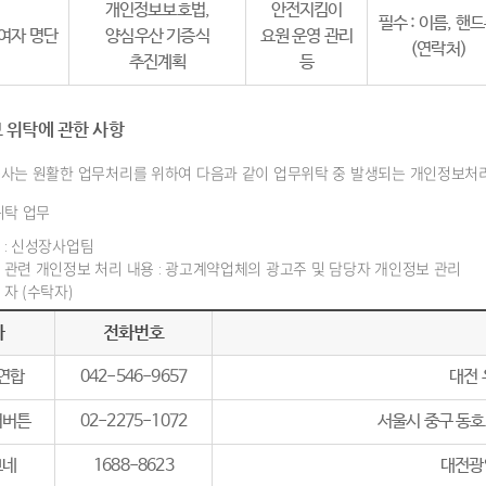
개인정보보호법,
안전지킴이
필수 : 이름, 핸
여자 명단
양심우산 기증식
요원 운영 관리
(연락처)
추진계획
등
 위탁에 관한 사항
사는 원활한 업무처리를 위하여 다음과 같이 업무위탁 중 발생되는 개인정보처
위탁 업무
 : 신성장사업팀
 관련 개인정보 처리 내용 : 광고계약업체의 광고주 및 담당자 개인정보 관리
자 (수탁자)
자
전화번호
연합
042-546-9657
대전 
어버튼
02-2275-1072
서울시 중구 동호
보네
1688-8623
대전광