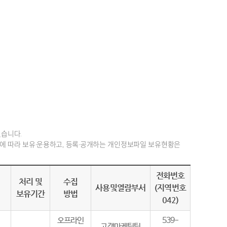
습니다.
에 따라 보유·운용하고, 등록·공개하는 개인정보파일 보유현황은
전화번호
처리 및
수집
사용및열람부서
(지역번호
보유기간
방법
042)
오프라인
539-
고객마케팅팀