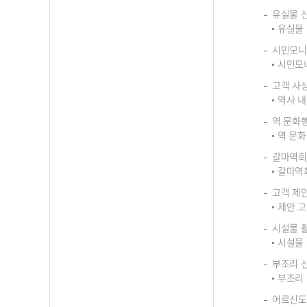
유실물 
유실물 
시민모니
시민모니
고객 사
역사 내
역 문화
역 문화
갈마역회
갈마역
고객 제
제안 고
시설물 
시설물 
부조리 
부조리 
어르신도