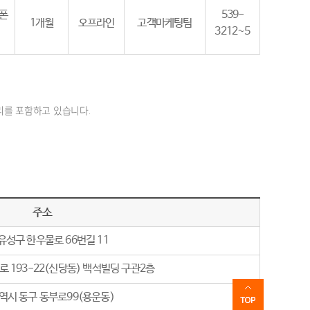
드폰
539-
1개월
오프라인
고객마케팅팀
3212~5
리를 포함하고 있습니다.
주소
유성구 한우물로 66번길 11
로 193-22(신당동) 백석빌딩 구관2층
역시 동구 동부로99(용운동)