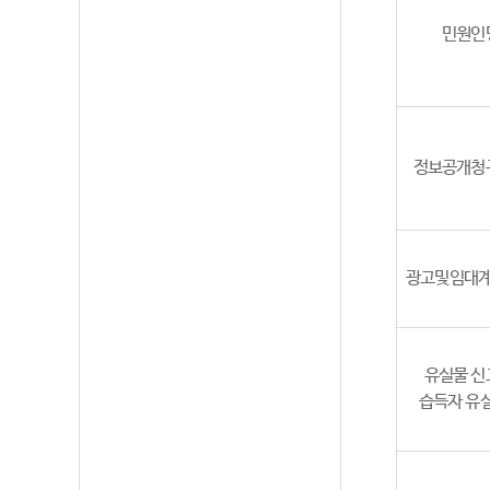
민원인
정보공개청
광고및임대
유실물 신
습득자 유