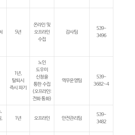
온라인 및
539-
처
5년
오프라인
감사팀
3496
수집
노인
도우미
1년,
신청을
539-
탈퇴시
역무운영팀
통한 수집
3682~4
즉시 파기
(오프라인:
전화 통화)
,
539-
,
1년
오프라인
안전관리팀
3482