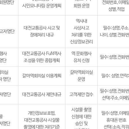
회원명단
전화번호,이메일
시민모니터링 운영계획
회원 운영
성별,직업
역사내
대전교통공사 사고 및
사상사고
필수:성명,주소
사고자명단
장애처리 내규
처리를 위한
나이,성별,전화
신상정보관리
화행사
대전교통공사 FuN역사
역 문화행사
필수:성명,전화
명단
조성을 위한 종합계획
유치 신청
회의실
갈마역회의실
갈마역회의실 이용계획
필수: 성명,연락
자 명단
운영
필수:성명,전화
안자명단
대전교통공사 제안내규
고객제안 접수
선택:주소,이메
시설물 촬영
개인정보보호법,
필수:성명,이메일
물
신청에 대한
대전교통공사 시설물
휴대폰 번호
자명단
승인 및
촬영에 대한 처리기준
선택:소속,직위