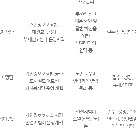
사후관리
부조리 신고
내용 확인 및
개인정보보호법,
답변 회신을
고자 명단
대전교통공사
필수:성명, 연락
위한
부패신고센타 운영계획
민원인과의
연락 등
개인정보보호법,공사
노인 도우미
미 명단
필수 : 성명,
도시철도 어르신
인력과의 연락
단
휴대폰번호
사회봉사단 운영 계획
관리 등
안전지킴이
필수 : 성명, 주소
개인정보보호법,시민
킴이 명단
요원 운영 관리
연락처, 생년월일
안전지킴이 운영계획
등
이메일, 직업