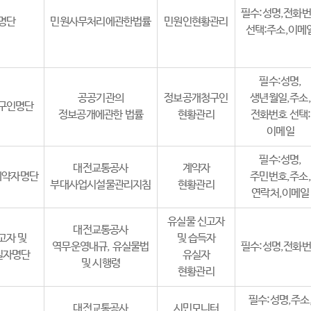
필수:성명,전화
명단
민원사무처리에관한법률
민원인현황관리
선택:주소,이메
필수:성명,
공공기관의
정보공개청구인
생년월일,주소,
구인명단
정보공개에관한 법률
현황관리
전화번호 선택:
이메일
필수:성명,
대전교통공사
계약자
계약자명단
주민번호,주소,
부대사업시설물관리지침
현황관리
연락처,이메일
유실물 신고자
대전교통공사
고자 및
및 습득자
역무운영내규, 유실물법
필수:성명,전화
실자명단
유실자
및 시행령
현황관리
필수:성명,주소
대전교통공사
시민모니터