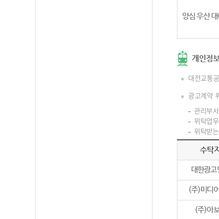
양심 우산 대
개인정보
대전교통공
광고계약 
관리부서
위탁업무
위탁받는 
수탁
대한광고
(주)미디
(주)아