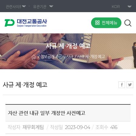
전체메뉴
사규 제·개정 예고
정보공개
공사 사규
사규 제·개정 예고
사규 제·개정 예고
자산 관련 내규 일부 개정안 사전예고
작성자
재무회계팀
작성일
2023-09-04
조회수
416