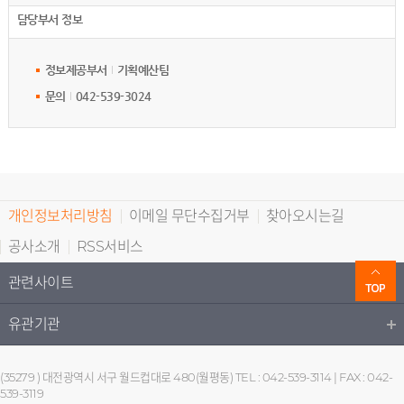
담당부서 정보
정보제공부서
기획예산팀
문의
042-539-3024
개인정보처리방침
이메일 무단수집거부
찾아오시는길
공사소개
RSS서비스
관련사이트
유관기관
(35279 ) 대전광역시 서구 월드컵대로 480(월평동) TEL : 042-539-3114 | FAX : 042-
539-3119