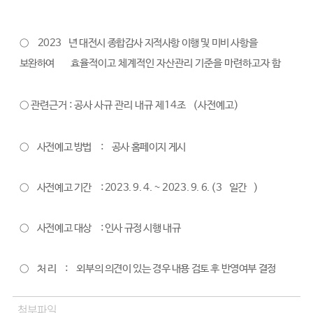
○
2023
년 대전시 종합감사 지적사항 이행 및 미비 사항을
보완하여
효율적이고 체계적인 자산관리 기준을 마련하고자 함
○ 관련근거 : 공사 사규 관리 내규 제14조
(사전예고)
○
사전예고 방법
:
공사 홈페이지 게시
○
사전예고 기간
: 2023. 9. 4. ~ 2023. 9. 6. (3
일간
)
○
사전예고 대상
: 인사 규정 시행 내규
○
처 리
:
외부의 의견이 있는 경우 내용 검토 후 반영여부 결정
첨부파일