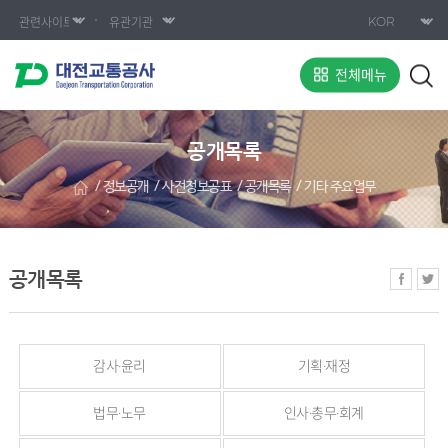
전체메뉴
공개목록
정보공개
사전정보공표
공개목록
기타 주요업무
공개목록
감사·윤리
기획·재정
법무·노무
인사·총무·회계