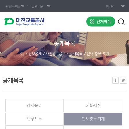
전체메뉴
공개목록
정보공개
사전정보공표
공개목록
인사·총무·회계
공개목록
감사·윤리
기획·재정
법무·노무
인사·총무·회계