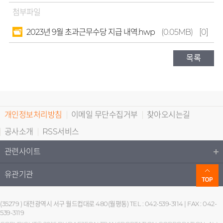
첨부파일
2023년 9월 초과근무수당 지급 내역.hwp
(0.05MB)
[0]
목록
개인정보처리방침
이메일 무단수집거부
찾아오시는길
공사소개
RSS서비스
관련사이트
유관기관
(35279 ) 대전광역시 서구 월드컵대로 480(월평동) TEL : 042-539-3114 | FAX : 042-
539-3119