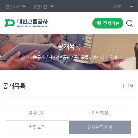
전체메뉴
공개목록
정보공개
사전정보공표
공개목록
인사·총무·회계
공개목록
감사·윤리
기획·재정
법무·노무
인사·총무·회계