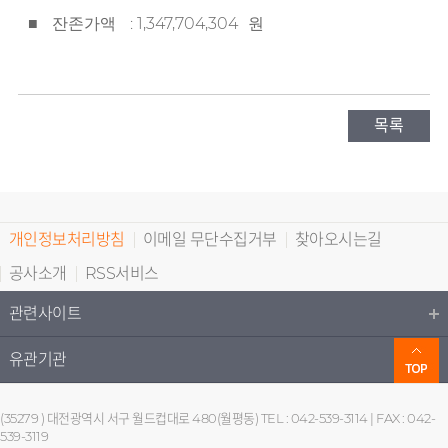
: 1,347,704,304
■
잔존가액
원
목록
개인정보처리방침
이메일 무단수집거부
찾아오시는길
공사소개
RSS서비스
관련사이트
유관기관
(35279 ) 대전광역시 서구 월드컵대로 480(월평동) TEL : 042-539-3114 | FAX : 042-
539-3119