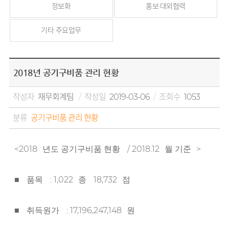
정보화
홍보·대외협력
기타 주요업무
2018년 공기구비품 관리 현황
작성자
재무회계팀
작성일
2019-03-06
조회수
1053
분류
공기구비품 관리 현황
<2018
/ 2018.12
>
년도 공기구비품 현황
월 기준
: 1,022
18,732
■
품목
종
점
: 17,196,247,148
■
취득원가
원