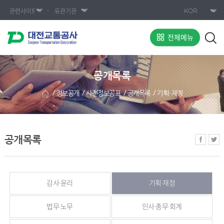
전체메뉴
공개목록
정보공개
사전정보공표
공개목록
기획·재정
공개목록
감사·윤리
기획·재정
법무·노무
인사·총무·회계