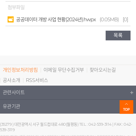
첨부파일
공공데이터 개방 사업 현황(2024년).hwpx
(0.05MB)
[0]
목록
개인정보처리방침
이메일 무단수집거부
찾아오시는길
공사소개
RSS서비스
관련사이트
유관기관
(35279 ) 대전광역시 서구 월드컵대로 480(월평동) TEL : 042-539-3114 | FAX : 042-
539-3119