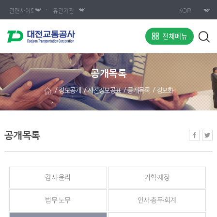
전체메뉴
공개목록
정보공개
사전정보공표
공개목록
정보화
공개목록
감사·윤리
기획·재정
법무·노무
인사·총무·회계