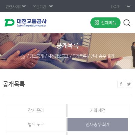
전체메뉴
공개목록
정보공개
사전정보공표
공개목록
인사·총무·회계
공개목록
감사·윤리
기획·재정
법무·노무
인사·총무·회계