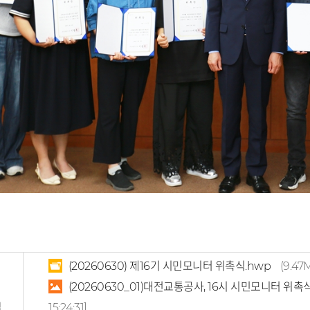
(20260630) 제16기 시민모니터 위촉식.hwp
(9.47
(20260630_01)대전교통공사, 16시 시민모니터 위촉
일
15:24:31]