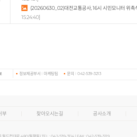
(20260630_02)대전교통공사, 16시 시민모니터 위촉
15:24:40]
정보제공부서
마케팅팀
문의
042-539-3213
보
거부
찾아오시는길
공사소개
월드컵대로 480(월평동) TEL : 042-539-3114 | FAX : 042-539-3119