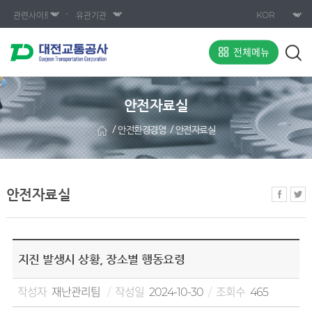
전체메뉴
안전자료실
안전환경경영
안전자료실
안전자료실
지진 발생시 상황, 장소별 행동요령
작성자
재난관리팀
작성일
2024-10-30
조회수
465