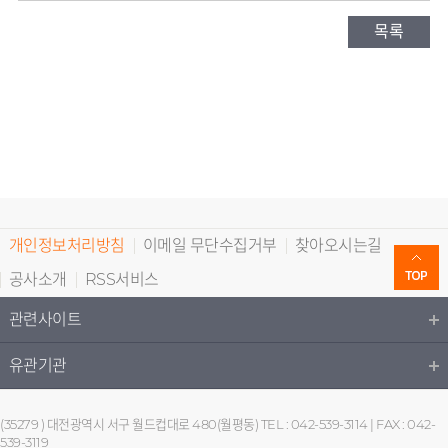
목록
개인정보처리방침
이메일 무단수집거부
찾아오시는길
공사소개
RSS서비스
관련사이트
유관기관
(35279 ) 대전광역시 서구 월드컵대로 480(월평동) TEL : 042-539-3114 | FAX : 042-
539-3119